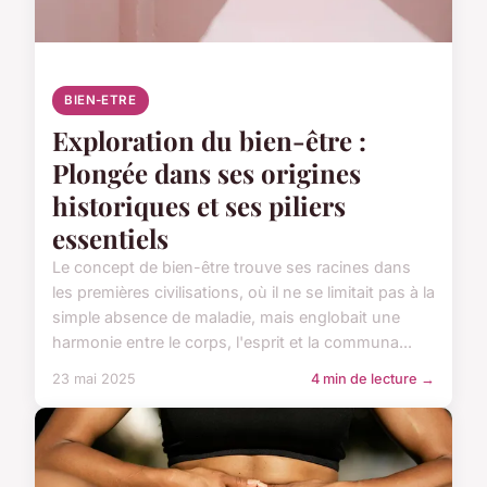
BIEN-ETRE
Exploration du bien-être :
Plongée dans ses origines
historiques et ses piliers
essentiels
Le concept de bien-être trouve ses racines dans
les premières civilisations, où il ne se limitait pas à la
simple absence de maladie, mais englobait une
harmonie entre le corps, l'esprit et la communa...
23 mai 2025
4 min de lecture →