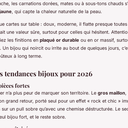
nche, les carnations dorées, mates ou à sous-tons chauds s
 jaune
, qui capte la chaleur naturelle de la peau.
joue cartes sur table : doux, moderne, il flatte presque toutes
ait une valeur sûre, surtout pour celles qui hésitent. Attentio
giez les finitions en
plaqué or durable
ou en or massif, surto
 Un bijou qui noircit ou irrite au bout de quelques jours, c’es
oûteux à long terme.
s tendances bijoux pour 2026
pièces fortes
ier n’a plus peur de marquer son territoire. Le
gros maillon
,
son grand retour, porté seul pour un effet « rock et chic » im
n sur un pull sobre qu’avec une chemise déstructurée. Le sec
eul bijou fort, et le reste sobre.