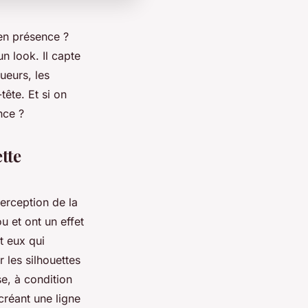
 en présence ?
un look. Il capte
gueurs, les
tête. Et si on
nce ?
tte
perception de la
u et ont un effet
t eux qui
 les silhouettes
e, à condition
 créant une ligne