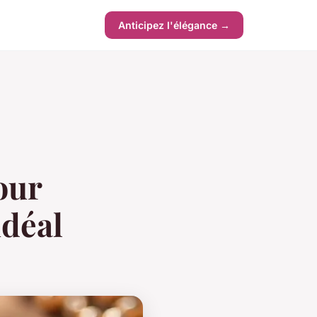
Anticipez l'élégance →
our
idéal