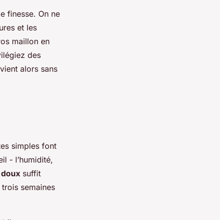
de finesse. On ne
ures et les
ros maillon en
vilégiez des
vient alors sans
tes simples font
l - l’humidité,
n doux
suffit
 trois semaines