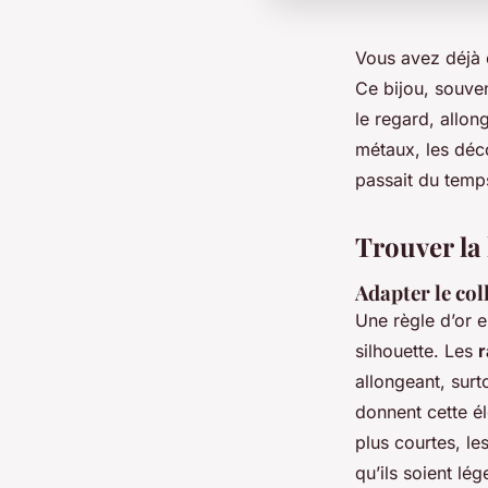
Vous avez déjà e
Ce bijou, souvent
le regard, allong
métaux, les déco
passait du temps
Trouver la
Adapter le col
Une règle d’or e
silhouette. Les
r
allongeant, surt
donnent cette é
plus courtes, le
qu’ils soient lég