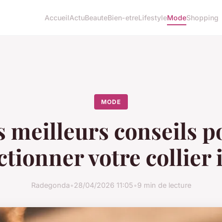
Accueil
Actu
Beaute
Bien-etre
Lifestyle
Mode
Shopping
MODE
s meilleurs conseils p
ctionner votre collier 
Radegonda
•
28/04/2026 11:05
•
9 min de lecture