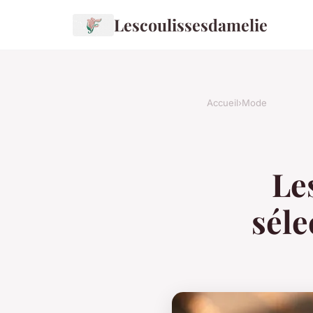
Lescoulissesdamelie
Accueil
›
Mode
Le
séle