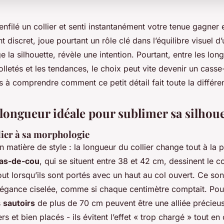
nfilé un collier et senti instantanément votre tenue gagner
 discret, joue pourtant un rôle clé dans l’équilibre visuel d’
e la silhouette, révèle une intention. Pourtant, entre les lon
lletés et les tendances, le choix peut vite devenir un casse-
 à comprendre comment ce petit détail fait toute la différe
 longueur idéale pour sublimer sa silhoue
lier à sa morphologie
n matière de style : la longueur du collier change tout à la 
as-de-cou
, qui se situent entre 38 et 42 cm, dessinent le co
out lorsqu’ils sont portés avec un haut au col ouvert. Ce son
légance ciselée, comme si chaque centimètre comptait. Pour
s
sautoirs
de plus de 70 cm peuvent être une alliée précieus
ers et bien placés - ils évitent l’effet « trop chargé » tout en