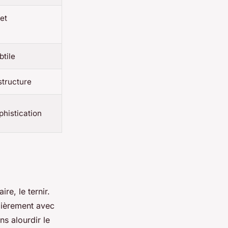
et
btile
 structure
phistication
ire, le ternir.
ulièrement avec
ns alourdir le