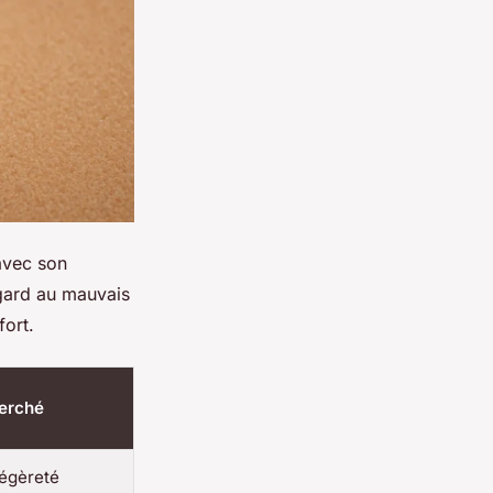
 avec son
egard au mauvais
fort.
herché
légèreté