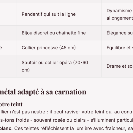
Dynamisme 
Pendentif qui suit la ligne
allongement
Bijou discret ou chaînette fine
Élégance su
é
Collier princesse (45 cm)
Équilibre et
Sautoir ou collier opéra (70-90
Drame et so
cm)
métal adapté à sa carnation
otre teint
lier n’est pas neutre : il peut raviver votre teint ou, au contra
-tons froids - souvent rosés ou clairs - s’illuminent partic
blanc
. Ces teintes réfléchissent la lumière avec fraîcheur, sa