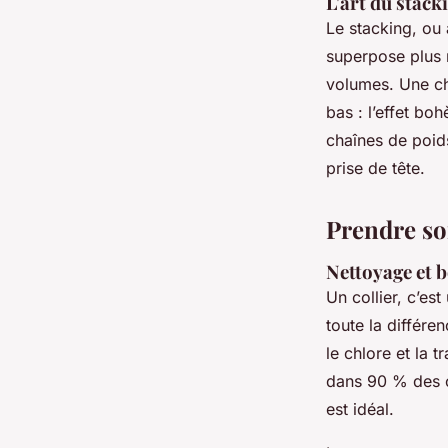
L'art du stack
Le stacking, ou 
superpose plus n
volumes. Une cha
bas : l’effet bo
chaînes de poid
prise de tête.
Prendre so
Nettoyage et 
Un collier, c’es
toute la différe
le chlore et la 
dans 90 % des c
est idéal.