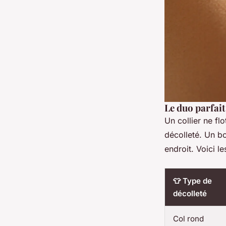
Le duo parfait
Un collier ne fl
décolleté. Un b
endroit. Voici l
👕 Type de
décolleté
Col rond