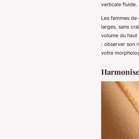
verticale fluide.
Les femmes de gr
larges, sans cra
volume du haut d
: observer son r
votre morpholog
Harmoniser