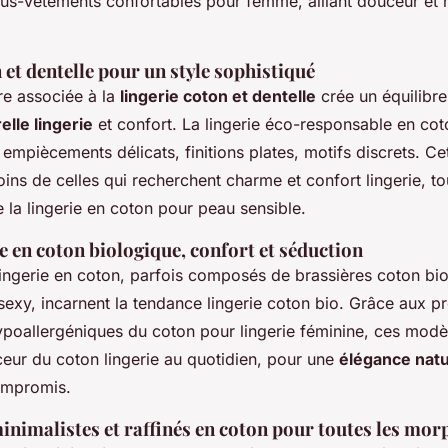
us-vêtements confortables pour femme, alliant douceur et 
 et dentelle pour un style sophistiqué
re associée à la
lingerie coton et dentelle
crée un équilibre 
elle lingerie
et confort. La lingerie éco-responsable en cot
: empiècements délicats, finitions plates, motifs discrets. Ce
ns de celles qui recherchent charme et confort lingerie, to
e la lingerie en coton pour peau sensible.
ie en coton biologique, confort et séduction
ingerie en coton, parfois composés de brassières coton bio 
sexy, incarnent la tendance lingerie coton bio. Grâce aux pr
hypoallergéniques du coton pour lingerie féminine, ces modè
ceur du coton lingerie au quotidien, pour une
élégance natu
mpromis.
inimalistes et raffinés en coton pour toutes les mor