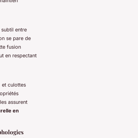
maintien
subtil entre
on se pare de
tte fusion
ut en respectant
et culottes
opriétés
les assurent
relle en
phologies