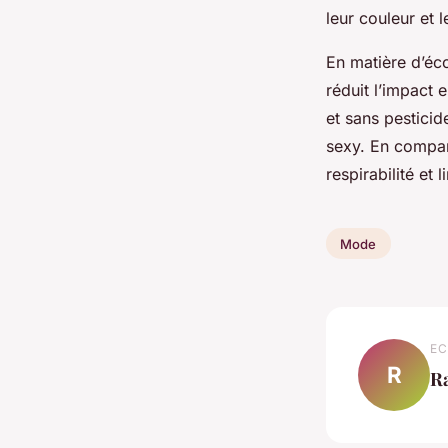
leur couleur et 
En matière d’éco
réduit l’impact
et sans pesticid
sexy. En compar
respirabilité et 
Mode
EC
R
R