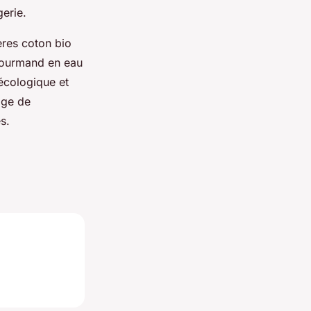
gerie.
ères coton bio
 gourmand en eau
 écologique et
age de
es.