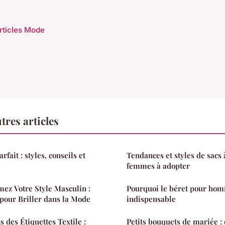
articles Mode
res articles
arfait : styles, conseils et
Tendances et styles de sacs
femmes à adopter
mez Votre Style Masculin :
Pourquoi le béret pour homm
pour Briller dans la Mode
indispensable
s des Étiquettes Textile :
Petits bouquets de mariée : 