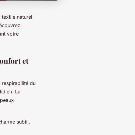
textile naturel
 Découvrez
ant votre
onfort et
respirabilité du
tidien. La
 peaux
charme subtil,