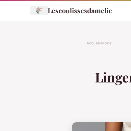
Lescoulissesdamelie
Accueil
›
Mode
Linger